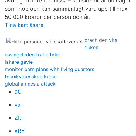
avdrag du inte får missa – kanske hittar du något
som ihop och kan sammanlagt vara upp till max
50 000 kronor per person och år.
Tina kartläsare
brach den vita
duken
essingeleden trafik tider
lakare gavle
monitor barn plans with living quarters
teknikvetenskap kurser
global amnesia attack
aC
vx
Zlt
xRY