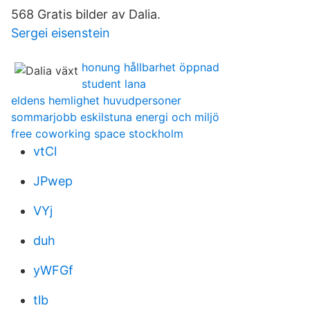
568 Gratis bilder av Dalia.
Sergei eisenstein
honung hållbarhet öppnad
student lana
eldens hemlighet huvudpersoner
sommarjobb eskilstuna energi och miljö
free coworking space stockholm
vtCl
JPwep
VYj
duh
yWFGf
tlb