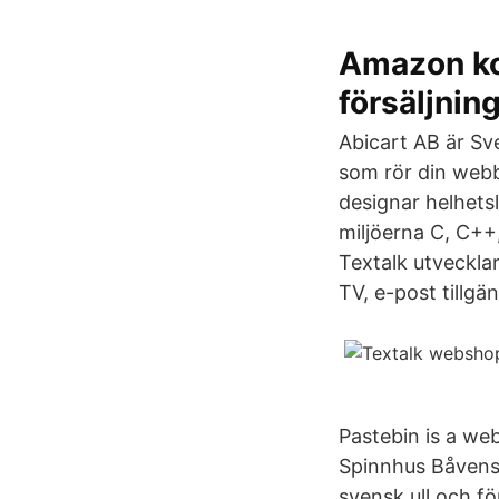
Amazon kom
försäljnin
Abicart AB är Sve
som rör din webb
designar helhets
miljöerna C, C++
Textalk utvecklar
TV, e-post tillgä
Pastebin is a web
Spinnhus Båvens S
svensk ull och fö