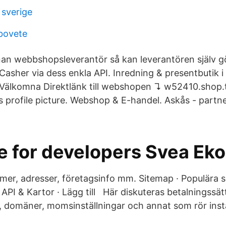
 sverige
 bovete
an webbshopsleverantör så kan leverantören själv g
syCasher via dess enkla API. Inredning & presentbutik
Välkomna Direktlänk till webshopen ↴ w52410.shop.te
 .'s profile picture. Webshop & E-handel. Askås - partne
te for developers Svea Ek
mer, adresser, företagsinfo mm. Sitemap · Populära 
 · API & Kartor · Lägg till Här diskuteras betalningssät
 domäner, momsinställningar och annat som rör instä