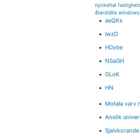
nyckeltal fastighe
återställa windows
aeQKs
iwzD
HDxbe
NSaGH
GLoK
HN
Motala varv 
Ansök univer
Sjalvkorande 