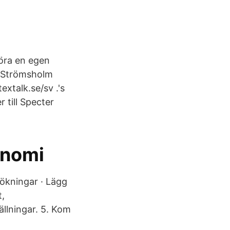
öra en egen
 i Strömsholm
xtalk.se/sv .'s
r till Specter
onomi
sökningar · Lägg
t,
llningar. 5. Kom