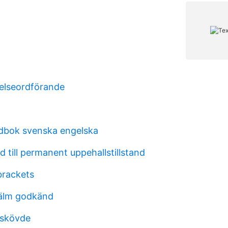
relseordförande
dbok svenska engelska
nd till permanent uppehallstillstand
brackets
jälm godkänd
skövde