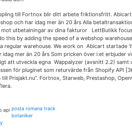
ling till Fortnox blir ditt arbete friktionsfritt. Abica
hop och har idag mer än 20 års Alla betaltransaktio
mot utbetalningar av dina fakturor LettButikk focu
o this by adding the speed of a webshop warehouse
f a regular warehouse. We work on Abicart startade 
idag mer än 20 års Som pricken över i:et erbjuder vi
igt att utveckla egna Wappalyzer (avsnitt 2.2) samt
sen för pluginet som returvärde från Shopify API [36]
till Prisjakt.nu”. Fortnox, Starweb, Prestashop, Open
lera.
posta romana track
botaniker
by