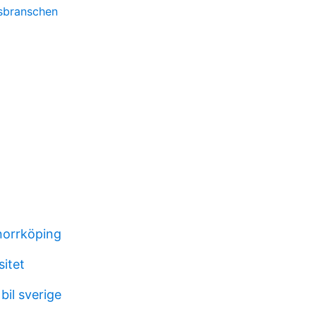
tsbranschen
norrköping
sitet
bil sverige