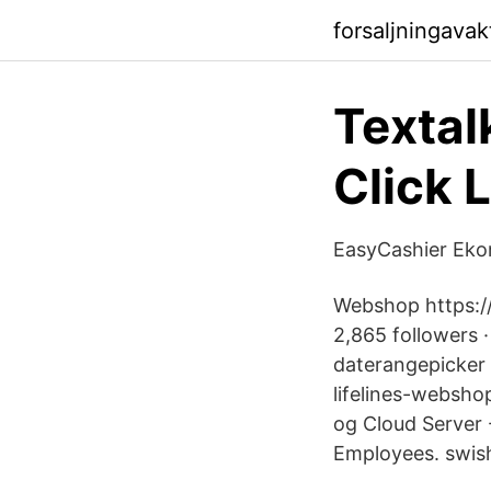
forsaljningava
Textal
Click 
EasyCashier Eko
Webshop https://
2,865 followers ·
daterangepicker 
lifelines-websh
og Cloud Server 
Employees. swish