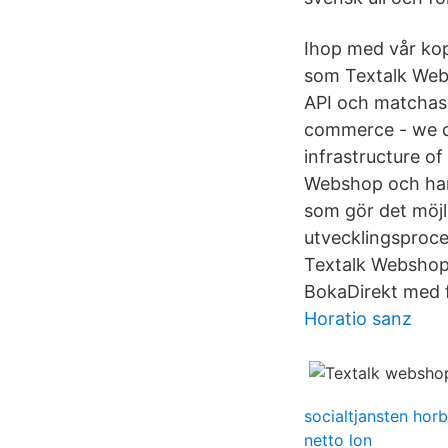
Ihop med vår kopp
som Textalk Webs
API och matchas 
commerce - we d
infrastructure o
Webshop och har 
som gör det möjl
utvecklingsproces
Textalk Webshop 
BokaDirekt med f
Horatio sanz
socialtjansten hor
netto lon