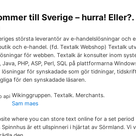
mer till Sverige – hurra! Eller?. 
g
riges största leverantör av e-handelslösningar och ex
utik och e-handel. (fd. Textalk Webshop) Textalk ut
lösningar för webben. Textalk är konsulter inom syst
, Java, PHP, ASP, Perl, SQL på plattformarna Window
 lösningar för synskadade som gör tidningar, tidskrif
ngliga för den synskadade läsaren.
Wikinggruppen. Textalk. Merchants.
Sam maes
site where you can store text online for a set period
pinnhus är ett ullspinneri i hjärtat av Sörmland. Vi vi
rädla den.