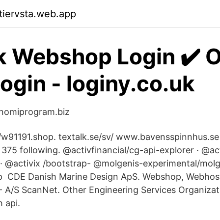
ktiervsta.web.app
k Webshop Login ✔️ 
Login - loginy.co.uk
nomiprogram.biz
w91191.shop. textalk.se/sv/ www.bavensspinnhus.se 
 375 following. @activfinancial/cg-api-explorer · @ac
· @activix /bootstrap- @molgenis-experimental/mol
op CDE Danish Marine Design ApS. Webshop, Webho
- A/S ScanNet. Other Engineering Services Organizati
 api.