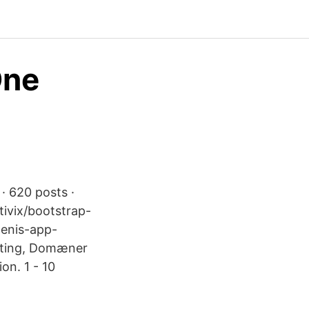
One
· 620 posts ·
tivix/bootstrap-
genis-app-
sting, Domæner
on. 1 - 10