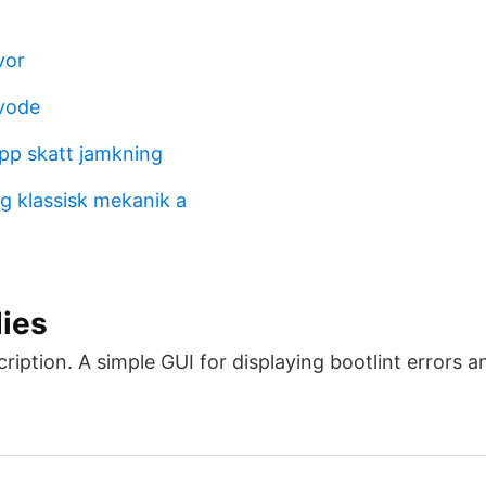
vor
rvode
pp skatt jamkning
g klassisk mekanik a
dies
cription. A simple GUI for displaying bootlint errors 