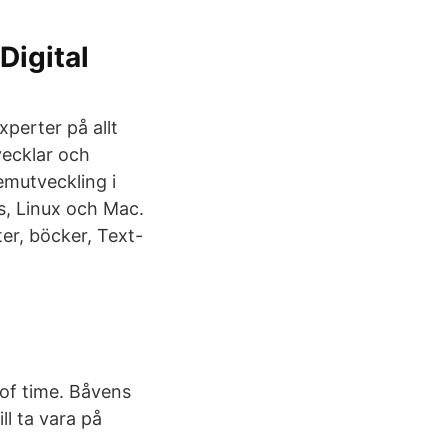
Digital
perter på allt
vecklar och
emutveckling i
s, Linux och Mac.
ter, böcker, Text-
 of time. Båvens
ll ta vara på