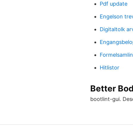
Pdf update
Engelson tre
Digitaltolk a
Engangsbelo
Formelsamlin
Hitlistor
Better Bo
bootlint-gui. Des