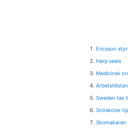
Ericsson sty
Harp seals
Medicinsk or
Arbetstillsta
Sweden tax 
Snöskoter h
Skomakaren 