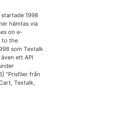
rt startade 1998
ner hämtas via
ses on e-
 to the
1998 som Textalk
 även ett API
 under
 ”Prisfiler från
Cart, Textalk,