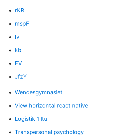
rKR
mspF
Iv
kb
FV
JfzY
Wendesgymnasiet
View horizontal react native
Logistik 1 ltu
Transpersonal psychology