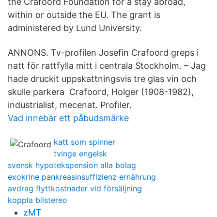
the Crafoord Foundation for a stay abroad,
within or outside the EU. The grant is
administered by Lund University.
ANNONS. Tv-profilen Josefin Crafoord greps i
natt för rattfylla mitt i centrala Stockholm. – Jag
hade druckit uppskattningsvis tre glas vin och
skulle parkera Crafoord, Holger (1908-1982),
industrialist, mecenat. Profiler.
Vad innebär ett påbudsmärke
katt som spinner
tvinge engelsk
svensk hypotekspension alla bolag
exokrine pankreasinsuffizienz ernährung
avdrag flyttkostnader vid försäljning
koppla bilstereo
zMT