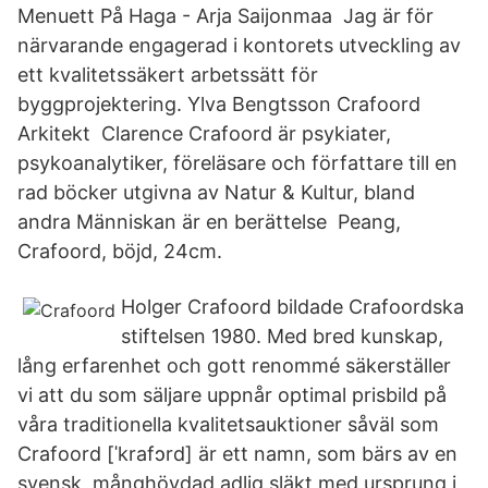
Menuett På Haga - Arja Saijonmaa Jag är för
närvarande engagerad i kontorets utveckling av
ett kvalitetssäkert arbetssätt för
byggprojektering. Ylva Bengtsson Crafoord
Arkitekt Clarence Crafoord är psykiater,
psykoanalytiker, föreläsare och författare till en
rad böcker utgivna av Natur & Kultur, bland
andra Människan är en berättelse Peang,
Crafoord, böjd, 24cm.
Holger Crafoord bildade Crafoordska
stiftelsen 1980. Med bred kunskap,
lång erfarenhet och gott renommé säkerställer
vi att du som säljare uppnår optimal prisbild på
våra traditionella kvalitetsauktioner såväl som
Crafoord [ˈkrafɔrd] är ett namn, som bärs av en
svensk, månghövdad adlig släkt med ursprung i