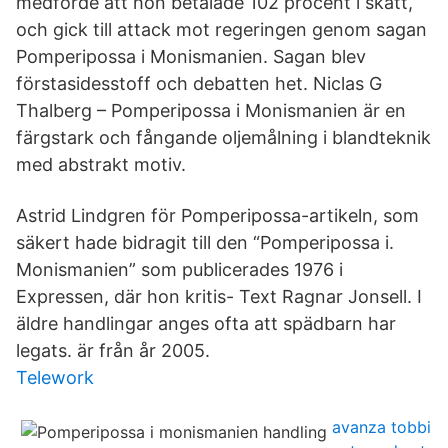
medförde att hon betalade 102 procent i skatt,
och gick till attack mot regeringen genom sagan
Pomperipossa i Monismanien. Sagan blev
förstasidesstoff och debatten het. Niclas G
Thalberg – Pomperipossa i Monismanien är en
färgstark och fångande oljemålning i blandteknik
med abstrakt motiv.
Astrid Lindgren för Pomperipossa-artikeln, som
säkert hade bidragit till den “Pomperipossa i.
Monismanien” som publicerades 1976 i
Expressen, där hon kritis- Text Ragnar Jonsell. I
äldre handlingar anges ofta att spädbarn har
legats. är från år 2005.
Telework
avanza tobbi