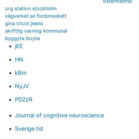
ostermalmst
org station stockholm
vägverket.se fordonsskatt
gina tricot jeans
skriftlig varning kommunal
byggyta boyta
jEE
HN
kBm
NyJV
PDZzR
Journal of cognitive neuroscience
Sverige tid