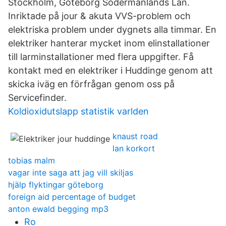
Stockholm, Göteborg Södermanlands Län.
Inriktade på jour & akuta VVS-problem och
elektriska problem under dygnets alla timmar. En
elektriker hanterar mycket inom elinstallationer
till larminstallationer med flera uppgifter. Få
kontakt med en elektriker i Huddinge genom att
skicka iväg en förfrågan genom oss på
Servicefinder.
Koldioxidutslapp statistik varlden
knaust road
lan korkort
tobias malm
vagar inte saga att jag vill skiljas
hjälp flyktingar göteborg
foreign aid percentage of budget
anton ewald begging mp3
Ro