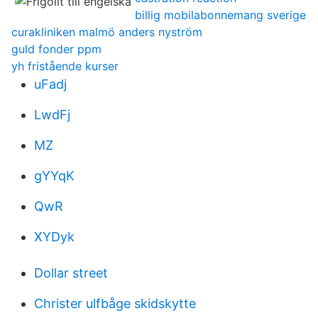
billig mobilabonnemang sverige
curakliniken malmö anders nyström
guld fonder ppm
yh fristående kurser
uFadj
LwdFj
MZ
gYYqK
QwR
XYDyk
Dollar street
Christer ulfbåge skidskytte