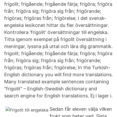
frigolit; frigående; frigående färja; frigöra; frigöra
från; frigöra sig; frigöra sig från; frigörande;
frigöras; frigöras från; frigörelse; I det svensk-
engelska lexikonet hittar du fler översättningar.
Kontrollera 'frigolit' översättningar till engelska.
Titta igenom exempel på frigolit översättning i
meningar, lyssna på uttal och lära dig grammatik.
frigolit; frigående; frigående färja; frigöra; frigöra
från; frigöra sig; frigöra sig från; frigörande;
frigöras; frigöras från; frigörelse; In the Turkish-
English dictionary you will find more translations.
Many translated example sentences containing
"frigolit" – English-Swedish dictionary and
search engine for English translations. Ej i lager i.
Sedan får eleven välja vilken
frukt som heter vad. Sista