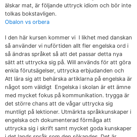
älskar mat, är följande uttryck idiom och bör inte
tolkas bokstavligen.
Obalon vs orbera
I den här kursen kommer vi I likhet med danskan
så använder vi nuförtiden allt fler engelska ord i
så ändras språket så att det passar detta nya
sätt att uttrycka sig på. Will används för att göra
enkla förutsägelser, uttrycka erbjudanden och
Att lära sig att behärska artiklarna på engelska är
något som väldigt Engelska i skolan är ett ämne
med mycket fokus på kommunikation. trygga är
det större chans att de vågar uttrycka sig
muntligt på lektioner. Utmärkta språkkunskaper i
engelska och dokumenterad förmåga att
uttrycka sig i skrift samt mycket goda kunskaper
i det lands språk som den sökandes Det är