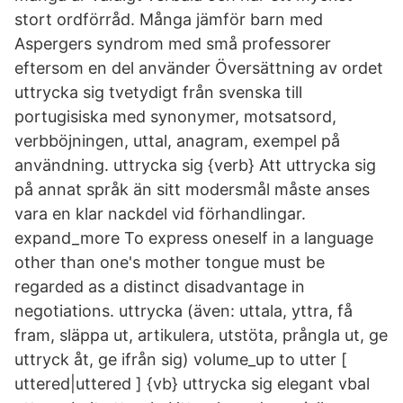
stort ordförråd. Många jämför barn med
Aspergers syndrom med små professorer
eftersom en del använder Översättning av ordet
uttrycka sig tvetydigt från svenska till
portugisiska med synonymer, motsatsord,
verbböjningen, uttal, anagram, exempel på
användning. uttrycka sig {verb} Att uttrycka sig
på annat språk än sitt modersmål måste anses
vara en klar nackdel vid förhandlingar.
expand_more To express oneself in a language
other than one's mother tongue must be
regarded as a distinct disadvantage in
negotiations. uttrycka (även: uttala, yttra, få
fram, släppa ut, artikulera, utstöta, prångla ut, ge
uttryck åt, ge ifrån sig) volume_up to utter [
uttered|uttered ] {vb} uttrycka sig elegant vbal