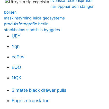
svenska teckenspraket
när öppnar och stänger
börsen
maskinstyrning leica geosystems
produktfotografie berlin
stockholms stadshus byggdes
UEY
Yqh
ecEtw
EQO
NQK
3 matte black drawer pulls
Engrish translator